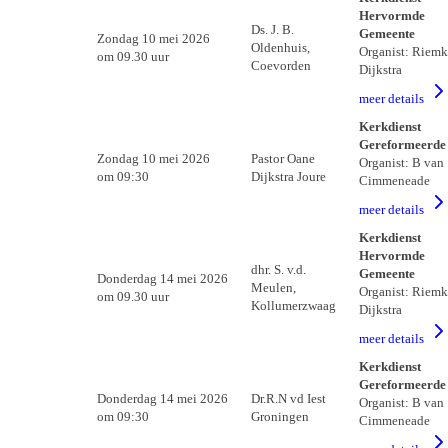
Hervormde
Ds. J. B.
Gemeente
Zondag 10 mei 2026
Oldenhuis,
Organist: Riemk
om 09.30 uur
Coevorden
Dijkstra
meer details
Kerkdienst
Gereformeerde
Zondag 10 mei 2026
Pastor Oane
Organist: B van
om 09:30
Dijkstra Joure
Cimmeneade
meer details
Kerkdienst
Hervormde
dhr. S. v.d.
Gemeente
Donderdag 14 mei 2026
Meulen,
Organist: Riemk
om 09.30 uur
Kollumerzwaag
Dijkstra
meer details
Kerkdienst
Gereformeerde
Donderdag 14 mei 2026
Dr.R.N vd Iest
Organist: B van
om 09:30
Groningen
Cimmeneade