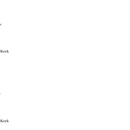
e
 Kerk
e
 Kerk