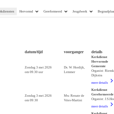
rkdiensten
Hervormd
Gereformeerd
Jeugdwerk
Begraafplaa
datum/tijd
voorganger
details
Kerkdienst
Hervormde
Gemeente
Zondag 3 mei 2026
Ds. W. Hordijk,
Organist: Riemk
om 09.30 uur
Lemmer
Dijkstra
meer details
Kerkdienst
Gereformeerde
Zondag 3 mei 2026
Mw. Renate de
Organist: J.S.He
om 09:30
Vries-Martini
meer details
Kerkdienst