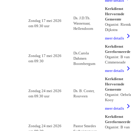
meer details
Kerkdienst
Hervormde
Ds. J.D.Th.
Gemeente
Zondag 17 mei 2026
Wassenaar,
Organist: Riemk
om 09.30 uur
Hellendoorn
Dijkstra
meer details
Kerkdienst
Gereformeerde
Ds.Carola
Zondag 17 mei 2026
Organist: B van
Dahmen
om 09:30
Cimmeneade
Boornbergum
meer details
Kerkdienst
Hervormde
Gemeente
Zondag 24 mei 2026
Ds. B. Coster,
Organist: Oebel
om 09.30 uur
Rouveen
Kooy
meer details
Kerkdienst
Gereformeerde
Zondag 24 mei 2026
Pastor Smedes
Organist: B van