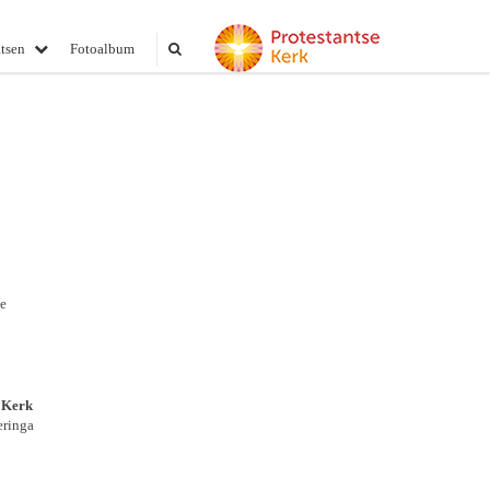
tsen
Fotoalbum
e
 Kerk
eringa