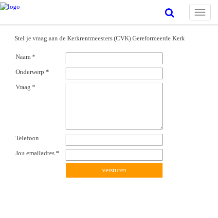
Toggle
naviga
Stel je vraag aan de Kerkrentmeesters (CVK) Gereformeerde Kerk
Naam *
Onderwerp *
Vraag *
Telefoon
Jou emailadres *